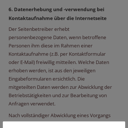
6. Datenerhebung und -verwendung bei
Kontaktaufnahme über die Internetseite
Der Seitenbetreiber erhebt
personenbezogene Daten, wenn betroffene
Personen ihm diese im Rahmen einer
Kontaktaufnahme (z.B. per Kontaktformular
oder E-Mail) freiwillig mitteilen. Welche Daten
erhoben werden, ist aus den jeweiligen
Eingabeformularen ersichtlich. Die
mitgeteilten Daten werden zur Abwicklung der
Betriebstätigkeiten und zur Bearbeitung von
Anfragen verwendet.
Nach vollständiger Abwicklung eines Vorgangs
werden die Daten der darin involvierten