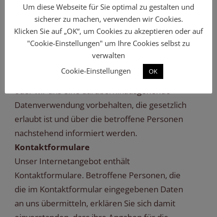
betroffenen Personen für die weitere
Um diese Webseite für Sie optimal zu gestalten und
sicherer zu machen, verwenden wir Cookies.
Verwendung gesperrt und nach Ablauf der
Klicken Sie auf „OK“, um Cookies zu akzeptieren oder auf
steuer- und handelsrechtlichen
"Cookie-Einstellungen" um Ihre Cookies selbst zu
Aufbewahrungsfristen gelöscht, sofern die
verwalten
betroffene Person nicht ausdrücklich in eine
Cookie-Einstellungen
OK
weitere Nutzung Ihrer Daten eingewilligt hat
oder wir uns eine darüberhinausgehende
Datenverwendung vorbehalten, die gesetzlich
erlaubt ist und über die betroffene Personen
nachstehend informiert werden.
Kontaktformulare
Unser Internetangebot enthält
Kontaktformulare. Betroffene Personen, die
die im Kontaktformular eingegebenen Daten
an uns übermitteln, erklären Sie sich damit